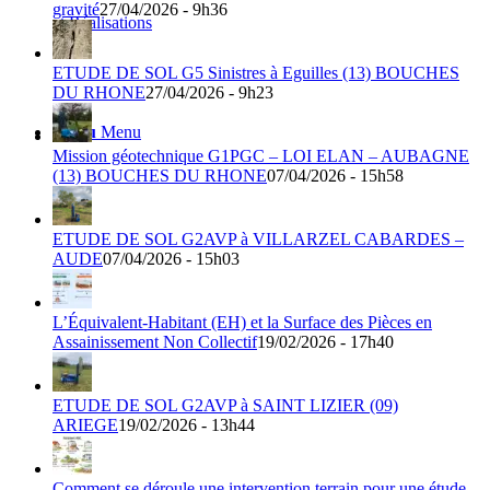
gravité
27/04/2026 - 9h36
et Réalisations
ETUDE DE SOL G5 Sinistres à Eguilles (13) BOUCHES
DU RHONE
27/04/2026 - 9h23
Menu
Menu
Mission géotechnique G1PGC – LOI ELAN – AUBAGNE
(13) BOUCHES DU RHONE
07/04/2026 - 15h58
ETUDE DE SOL G2AVP à VILLARZEL CABARDES –
AUDE
07/04/2026 - 15h03
L’Équivalent-Habitant (EH) et la Surface des Pièces en
Assainissement Non Collectif
19/02/2026 - 17h40
ETUDE DE SOL G2AVP à SAINT LIZIER (09)
ARIEGE
19/02/2026 - 13h44
Comment se déroule une intervention terrain pour une étude