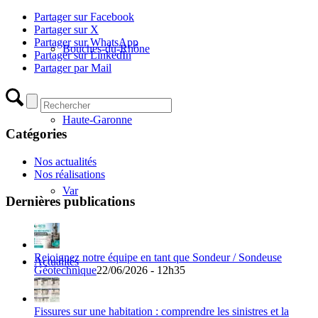
Partager sur Facebook
Partager sur X
Partager sur WhatsApp
Bouches-du-Rhône
Partager sur LinkedIn
Partager par Mail
Haute-Garonne
Catégories
Nos actualités
Nos réalisations
Var
Dernières publications
Rejoignez notre équipe en tant que Sondeur / Sondeuse
Actualités
Géotechnique
22/06/2026 - 12h35
Fissures sur une habitation : comprendre les sinistres et la