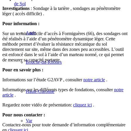
de Sol
Investigations
: Sondage à la tarière , sondages au pénétromètre
léger ( accès difficile) .
Pour information :
Aude
Sur un terrain difficile d’accès à Formiguères (66), des sondages ont
été réalisés à l’aide d’un pénétromètre dynamique léger. Cette
méthode permet d’évaluer la résistance mécanique du sol
directement sur site, même dans des zones peu accessibles. L’outil
est enfoncé dans le sol à l’aide d’un marteau normé, ce qui permet
de mesurer sa capacité portante.
Bouche-du-Rhônes
Pour en savoir plus :
Informations sur l’étude G2AVP , consulter
notre article
.
Informations sur les différents types de fondations, consulter
notre
Haute-Garonne
article
.
Regardez notre vidéo de présentation:
cliquez ici
.
Pour nous contacter :
Var
Contactez-nous pour toute demande d’information complémentaire
en
cliquant ici.