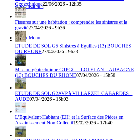
Géotechnique
22/06/2026 - 12h35
et Réalisations
Fissures sur une habitation : comprendre les sinistres et la
gravité
27/04/2026 - 9h36
Menu
Menu
ETUDE DE SOL G5 Sinistres à Eguilles (13) BOUCHES
DU RHONE
27/04/2026 - 9h23
Mission géotechnique G1PGC – LOI ELAN – AUBAGNE
(13) BOUCHES DU RHONE
07/04/2026 - 15h58
ETUDE DE SOL G2AVP à VILLARZEL CABARDES –
AUDE
07/04/2026 - 15h03
L’Équivalent-Habitant (EH) et la Surface des Pièces en
Assainissement Non Collectif
19/02/2026 - 17h40