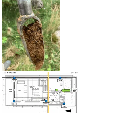
Haute-Garonne
Var
Etude
Hydrologique
Aude