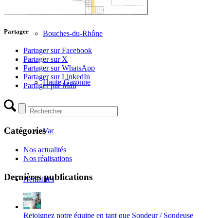
Partager
Bouches-du-Rhône
Partager sur Facebook
Partager sur X
Partager sur WhatsApp
Partager sur LinkedIn
Haute-Garonne
Partager par Mail
Catégories
Var
Nos actualités
Nos réalisations
Dernières publications
Actualités
Rejoignez notre équipe en tant que Sondeur / Sondeuse