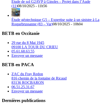
Étude de sol G2AVP à Ginoles – Projet dans l’Aude
(11)
08/10/2025 - 11h56
Étude géotechnique G5 – Expertise suite à un sinistre à La
Roquebrussanne (83 – Var)
08/10/2025 - 10h04
BETB en Occitanie
29 rue du 8 Mai 1945
09100 LA TOUR DU CRIEU
05.61.68.63.55
Envoyer un message
BETB en PACA
ZAC du Fray Redon
816 chemin de la fontaine de Ricaud
83136 ROCBARON
06.51.25.31.67
Envoyer un message
Dernières publications