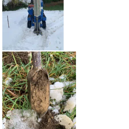
Assainissement
Non Collectif
Aude
Bouches-du-Rhône