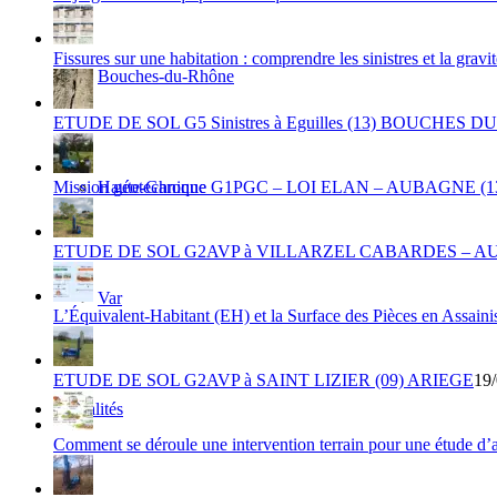
Fissures sur une habitation : comprendre les sinistres et la gravi
Bouches-du-Rhône
ETUDE DE SOL G5 Sinistres à Eguilles (13) BOUCHES 
Haute-Garonne
Mission géotechnique G1PGC – LOI ELAN – AUBAGNE
ETUDE DE SOL G2AVP à VILLARZEL CABARDES – A
Var
L’Équivalent-Habitant (EH) et la Surface des Pièces en Assain
ETUDE DE SOL G2AVP à SAINT LIZIER (09) ARIEGE
19/
Actualités
Comment se déroule une intervention terrain pour une étude d’a