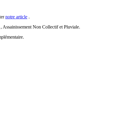
ter
notre article
.
ssainissement Non Collectif et Pluviale.
plémentaire.