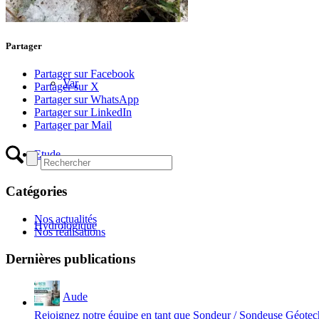
Haute-Garonne
Partager
Partager sur Facebook
Var
Partager sur X
Partager sur WhatsApp
Partager sur LinkedIn
Partager par Mail
Etude
Catégories
Nos actualités
Hydrologique
Nos réalisations
Dernières publications
Aude
Rejoignez notre équipe en tant que Sondeur / Sondeuse Géote