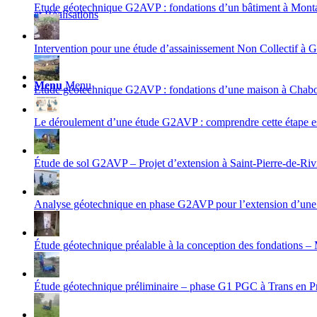
Etude géotechnique G2AVP : fondations d’un bâtiment à Mont
et Réalisations
Intervention pour une étude d’assainissement Non Collectif
Menu
Menu
Etude géotechnique G2AVP : fondations d’une maison à Chabot
Le déroulement d’une étude G2AVP : comprendre cette étape ess
Étude de sol G2AVP – Projet d’extension à Saint-Pierre-de-Riv
Analyse géotechnique en phase G2AVP pour l’extension d’une 
Étude géotechnique préalable à la conception des fondations –
Étude géotechnique préliminaire – phase G1 PGC à Trans en P