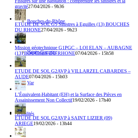
Fissures sur une habitation : comprendre les sinistres et la
gravité
27/04/2026 - 9h36
Bouches-du-Rhône
ETUDE DE SOL G5 Sinistres à Eguilles (13) BOUCHES
DU RHONE
27/04/2026 - 9h23
Mission géotechnique G1PGC – LOI ELAN – AUBAGNE
Haute-Garonne
(13) BOUCHES DU RHONE
07/04/2026 - 15h58
ETUDE DE SOL G2AVP à VILLARZEL CABARDES –
AUDE
07/04/2026 - 15h03
Var
L’Équivalent-Habitant (EH) et la Surface des Pièces en
Assainissement Non Collectif
19/02/2026 - 17h40
Actualités
ETUDE DE SOL G2AVP à SAINT LIZIER (09)
ARIEGE
19/02/2026 - 13h44