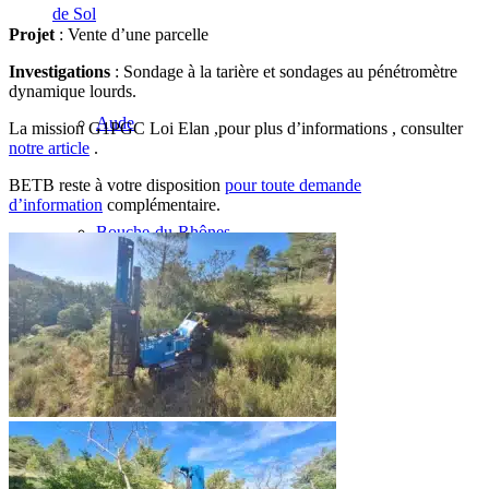
de Sol
Projet
: Vente d’une parcelle
Investigations
: Sondage à la tarière et sondages au pénétromètre
dynamique lourds.
Aude
La mission G1PGC Loi Elan ,pour plus d’informations , consulter
notre article
.
BETB reste à votre disposition
pour toute demande
d’information
complémentaire.
Bouche-du-Rhônes
Haute-Garonne
Var