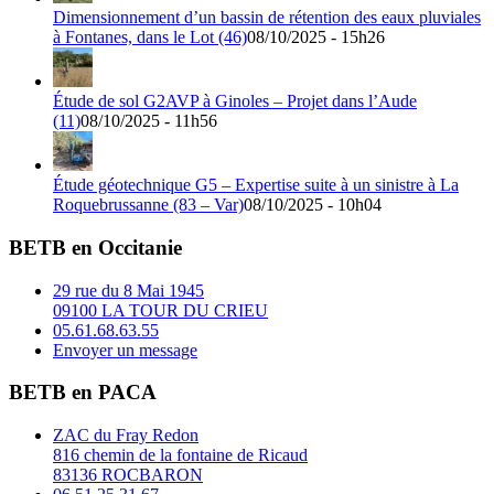
Dimensionnement d’un bassin de rétention des eaux pluviales
à Fontanes, dans le Lot (46)
08/10/2025 - 15h26
Étude de sol G2AVP à Ginoles – Projet dans l’Aude
(11)
08/10/2025 - 11h56
Étude géotechnique G5 – Expertise suite à un sinistre à La
Roquebrussanne (83 – Var)
08/10/2025 - 10h04
BETB en Occitanie
29 rue du 8 Mai 1945
09100 LA TOUR DU CRIEU
05.61.68.63.55
Envoyer un message
BETB en PACA
ZAC du Fray Redon
816 chemin de la fontaine de Ricaud
83136 ROCBARON