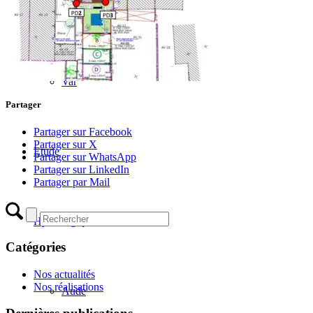
Haute-Garonne
Var
Partager
Partager sur Facebook
Partager sur X
Etude
Partager sur WhatsApp
Partager sur LinkedIn
Partager par Mail
Hydrologique
Catégories
Nos actualités
Nos réalisations
Aude