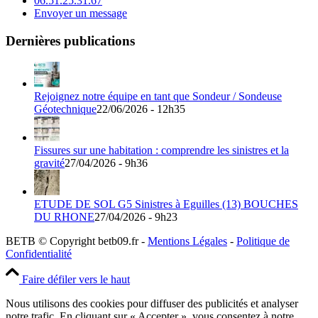
06.51.25.31.67
Envoyer un message
Dernières publications
Rejoignez notre équipe en tant que Sondeur / Sondeuse
Géotechnique
22/06/2026 - 12h35
Fissures sur une habitation : comprendre les sinistres et la
gravité
27/04/2026 - 9h36
ETUDE DE SOL G5 Sinistres à Eguilles (13) BOUCHES
DU RHONE
27/04/2026 - 9h23
BETB © Copyright betb09.fr -
Mentions Légales
-
Politique de
Confidentialité
Faire défiler vers le haut
Nous utilisons des cookies pour diffuser des publicités et analyser
notre trafic. En cliquant sur « Accepter », vous consentez à notre