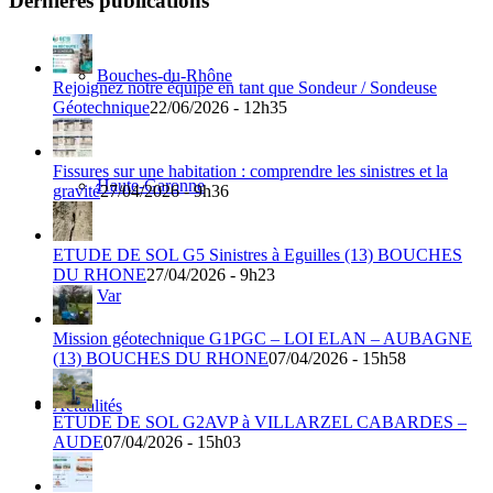
Dernières publications
Bouches-du-Rhône
Rejoignez notre équipe en tant que Sondeur / Sondeuse
Géotechnique
22/06/2026 - 12h35
Fissures sur une habitation : comprendre les sinistres et la
Haute-Garonne
gravité
27/04/2026 - 9h36
ETUDE DE SOL G5 Sinistres à Eguilles (13) BOUCHES
DU RHONE
27/04/2026 - 9h23
Var
Mission géotechnique G1PGC – LOI ELAN – AUBAGNE
(13) BOUCHES DU RHONE
07/04/2026 - 15h58
Actualités
ETUDE DE SOL G2AVP à VILLARZEL CABARDES –
AUDE
07/04/2026 - 15h03