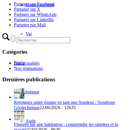
Partager sur Facebook
Haute-Garonne
Partager sur X
Partager sur WhatsApp
Partager sur LinkedIn
Partager par Mail
Var
Catégories
Etude
Nos actualités
Nos réalisations
Dernières publications
Hydrologique
Rejoignez notre équipe en tant que Sondeur / Sondeuse
Géotechnique
22/06/2026 - 12h35
Aude
Fissures sur une habitation : comprendre les sinistres et la
gravité
27/04/2026 - 9h36