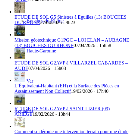
ETUDE DE SOL G5 Sinistres à Eguilles (13) BOUCHES
Bouches-du-Rhône
DU RHONE
27/04/2026 - 9h23
Mission géotechnique G1PGC – LOI ELAN – AUBAGNE
(13) BOUCHES DU RHONE
07/04/2026 - 15h58
Haute-Garonne
ETUDE DE SOL G2AVP à VILLARZEL CABARDES –
AUDE
07/04/2026 - 15h03
Var
L’Équivalent-Habitant (EH) et la Surface des Pièces en
Assainissement Non Collectif
19/02/2026 - 17h40
ETUDE DE SOL G2AVP à SAINT LIZIER (09)
Actualités
ARIEGE
19/02/2026 - 13h44
Comment se déroule une intervention terrain pour une étude