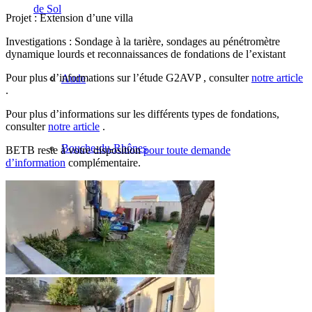
de Sol
Projet : Extension d’une villa
Investigations : Sondage à la tarière, sondages au pénétromètre
dynamique lourds et reconnaissances de fondations de l’existant
Pour plus d’informations sur l’étude G2AVP , consulter
notre article
Aude
.
Pour plus d’informations sur les différents types de fondations,
consulter
notre article
.
Bouche-du-Rhônes
BETB reste à votre disposition
pour toute demande
d’information
complémentaire.
Haute-Garonne
Var