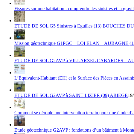
Fissures sur une habitation : comprendre les sinistres et la gravi
ETUDE DE SOL G5 Sinistres à Eguilles (13) BOUCHES 
Mission géotechnique G1PGC – LOI ELAN – AUBAGNE
ETUDE DE SOL G2AVP à VILLARZEL CABARDES – A
L’Équivalent-Habitant (EH) et la Surface des Pièces en Assain
ETUDE DE SOL G2AVP à SAINT LIZIER (09) ARIEGE
19/
Comment se déroule une intervention terrain pour une étude d’a
Etude géotechnique G2AVP : fondations d’un bâtiment à Mont