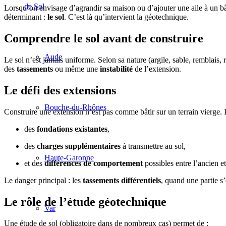
de Sol
Lorsqu’on envisage d’agrandir sa maison ou d’ajouter une aile à un bât
déterminant :
le sol
. C’est là qu’intervient la géotechnique.
Comprendre le sol avant de construire
Aude
Le sol n’est jamais uniforme. Selon sa nature (argile, sable, remblais,
des
tassements
ou même une
instabilité
de l’extension.
Le défi des extensions
Bouche-du-Rhônes
Construire une extension n’est pas comme bâtir sur un terrain vierge. I
des
fondations existantes
,
des
charges supplémentaires
à transmettre au sol,
Haute-Garonne
et des
différences de comportement
possibles entre l’ancien e
Le danger principal : les
tassements différentiels
, quand une partie s
Le rôle de l’étude géotechnique
Var
Une étude de sol (obligatoire dans de nombreux cas) permet de :