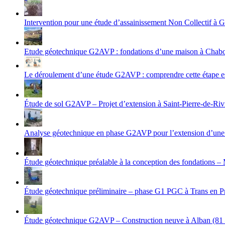
Intervention pour une étude d’assainissement Non Collectif
Etude géotechnique G2AVP : fondations d’une maison à Chabot
Le déroulement d’une étude G2AVP : comprendre cette étape ess
Étude de sol G2AVP – Projet d’extension à Saint-Pierre-de-Riv
Analyse géotechnique en phase G2AVP pour l’extension d’une 
Étude géotechnique préalable à la conception des fondations –
Étude géotechnique préliminaire – phase G1 PGC à Trans en P
Étude géotechnique G2AVP – Construction neuve à Alban (81 