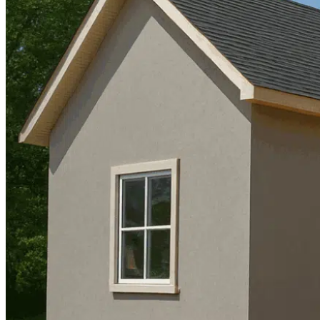
Haute-Garonne
Var
Etude
Hydrologique
Aude