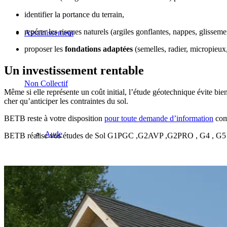
identifier la portance du terrain,
repérer les risques naturels (argiles gonflantes, nappes, glisseme
Assainissement
proposer les
fondations adaptées
(semelles, radier, micropieux,
Un investissement rentable
Non Collectif
Même si elle représente un coût initial, l’étude géotechnique évite bie
cher qu’anticiper les contraintes du sol.
BETB reste à votre disposition
pour toute demande d’information
com
Aude
BETB réalise vos études de Sol G1PGC ,G2AVP ,G2PRO , G4 , G5 , A
Bouches-du-Rhône