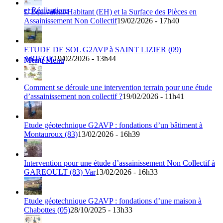
et Réalisations
L’Équivalent-Habitant (EH) et la Surface des Pièces en
Assainissement Non Collectif
19/02/2026 - 17h40
ETUDE DE SOL G2AVP à SAINT LIZIER (09)
ARIEGE
19/02/2026 - 13h44
Menu
Menu
Comment se déroule une intervention terrain pour une étude
d’assainissement non collectif ?
19/02/2026 - 11h41
Etude géotechnique G2AVP : fondations d’un bâtiment à
Montauroux (83)
13/02/2026 - 16h39
Intervention pour une étude d’assainissement Non Collectif à
GAREOULT (83) Var
13/02/2026 - 16h33
Etude géotechnique G2AVP : fondations d’une maison à
Chabottes (05)
28/10/2025 - 13h33