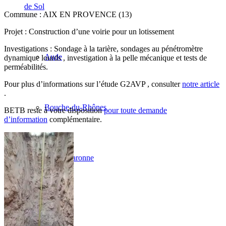
de Sol
Commune : AIX EN PROVENCE (13)
Projet : Construction d’une voirie pour un lotissement
Investigations : Sondage à la tarière, sondages au pénétromètre
Aude
dynamique lourds , investigation à la pelle mécanique et tests de
perméabilités.
Pour plus d’informations sur l’étude G2AVP , consulter
notre article
.
Bouche-du-Rhônes
BETB reste à votre disposition
pour toute demande
d’information
complémentaire.
Haute-Garonne
Var