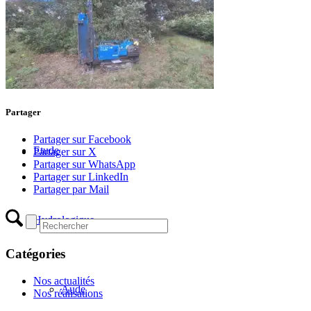
Haute-Garonne
Var
Partager
Partager sur Facebook
Etude
Partager sur X
Partager sur WhatsApp
Partager sur LinkedIn
Partager par Mail
Hydrologique
Catégories
Nos actualités
Aude
Nos réalisations