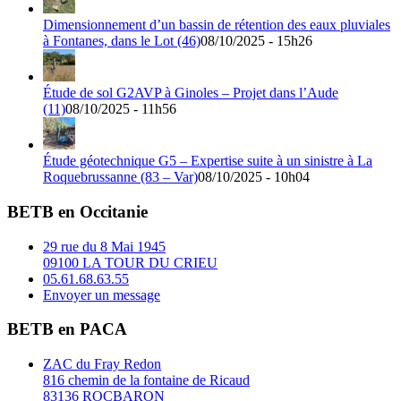
Dimensionnement d’un bassin de rétention des eaux pluviales
à Fontanes, dans le Lot (46)
08/10/2025 - 15h26
Étude de sol G2AVP à Ginoles – Projet dans l’Aude
(11)
08/10/2025 - 11h56
Étude géotechnique G5 – Expertise suite à un sinistre à La
Roquebrussanne (83 – Var)
08/10/2025 - 10h04
BETB en Occitanie
29 rue du 8 Mai 1945
09100 LA TOUR DU CRIEU
05.61.68.63.55
Envoyer un message
BETB en PACA
ZAC du Fray Redon
816 chemin de la fontaine de Ricaud
83136 ROCBARON