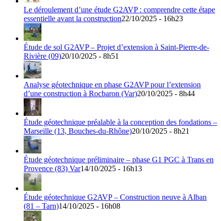
Le déroulement d’une étude G2AVP : comprendre cette étape
essentielle avant la construction
22/10/2025 - 16h23
Étude de sol G2AVP – Projet d’extension à Saint-Pierre-de-
Rivière (09)
20/10/2025 - 8h51
Analyse géotechnique en phase G2AVP pour l’extension
d’une construction à Rocbaron (Var)
20/10/2025 - 8h44
Étude géotechnique préalable à la conception des fondations –
Marseille (13, Bouches-du-Rhône)
20/10/2025 - 8h21
Étude géotechnique préliminaire – phase G1 PGC à Trans en
Provence (83) Var
14/10/2025 - 16h13
Étude géotechnique G2AVP – Construction neuve à Alban
(81 – Tarn)
14/10/2025 - 16h08