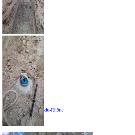
Assainissement
Non Collectif
Aude
Bouches-du-Rhône