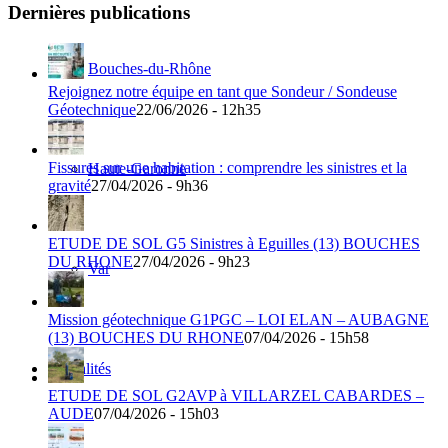
Dernières publications
Bouches-du-Rhône
Rejoignez notre équipe en tant que Sondeur / Sondeuse
Géotechnique
22/06/2026 - 12h35
Fissures sur une habitation : comprendre les sinistres et la
Haute-Garonne
gravité
27/04/2026 - 9h36
ETUDE DE SOL G5 Sinistres à Eguilles (13) BOUCHES
DU RHONE
27/04/2026 - 9h23
Var
Mission géotechnique G1PGC – LOI ELAN – AUBAGNE
(13) BOUCHES DU RHONE
07/04/2026 - 15h58
Actualités
ETUDE DE SOL G2AVP à VILLARZEL CABARDES –
AUDE
07/04/2026 - 15h03